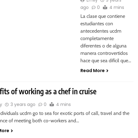
Emily
3 years
ago
0
4 mins
La clase que contiene
estudiantes con
antecedentes ucdm
completamente
diferentes o de alguna
manera controvertidos
hace que sea difícil que…
Read More
its of working as a chef in cruise
y
3 years ago
0
4 mins
dividuals ucdm go to sea for exotic ports of call, travel and the
ence of meeting both co-workers and…
More