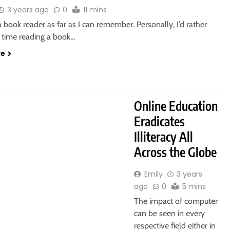
3 years ago
0
11 mins
a book reader as far as I can remember. Personally, I’d rather
time reading a book…
re
Online Education
Eradicates
Illiteracy All
Across the Globe
Emily
3 years
ago
0
5 mins
The impact of computer
can be seen in every
respective field either in