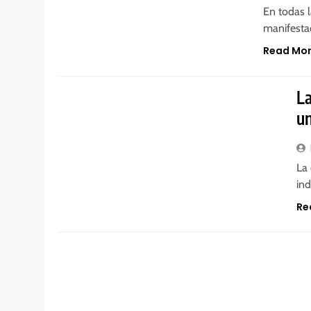
En todas l
manifestac
Read Mo
GENERAL
La
un
La
ind
Re
GENERAL