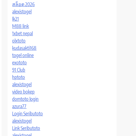
สล็อต 2026
alexistogel
lk21
M88 link
1xbet nepal
olxtoto
kudasakti168
togel online
exototo
91 Club
hptoto
alexistogel
video bokep
domtoto login
azura77
Login Seributoto
alexistogel
Link Seributoto
alexistogel