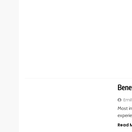
GENERAL
Benef
Emil
Most in
experi
Read 