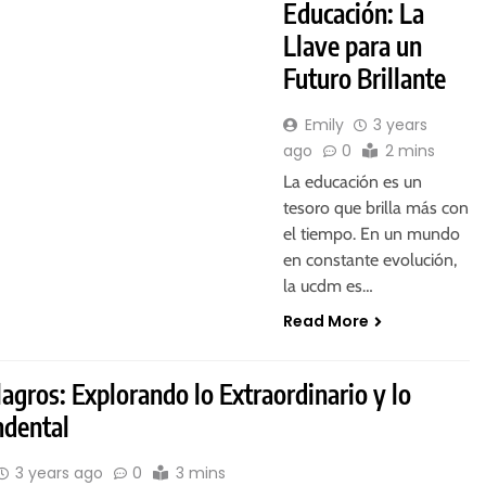
Educación: La
Llave para un
Futuro Brillante
Emily
3 years
ago
0
2 mins
La educación es un
tesoro que brilla más con
el tiempo. En un mundo
en constante evolución,
la ucdm es…
Read More
agros: Explorando lo Extraordinario y lo
ndental
3 years ago
0
3 mins