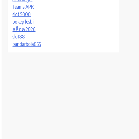
Teams APK
slot 5000
bokep lesbi
สล็อต 2026
slot88
bandarbola855