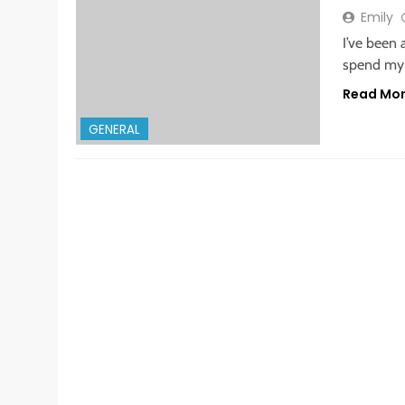
Emily
I’ve been 
spend my 
Read Mo
GENERAL
GENERAL