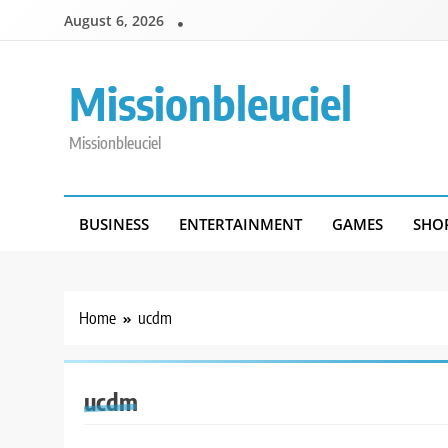
Skip
August 6, 2026
to
content
Missionbleuciel
Missionbleuciel
BUSINESS
ENTERTAINMENT
GAMES
SHO
Home
ucdm
ucdm
GENERAL