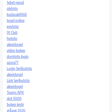
1xbet nepal
olxtoto
kudasakti168
togel online
exototo
91 Club
hptoto
alexistogel
video bokep
domtoto login
azura77
Login Seributoto
alexistogel
Link Seributoto
alexistogel
Teams APK
slot 5000
bokep lesbi
สล็อต 2026