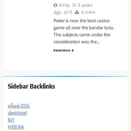
Emily
3 years
ago
0
4 mins
Poker is now the best casino
game all over the bandar bola.
The subjects came under the
consideration was the…
Read More
Sidebar Backlinks
สล็อต 2026
alexistogel
lk21
M88 link